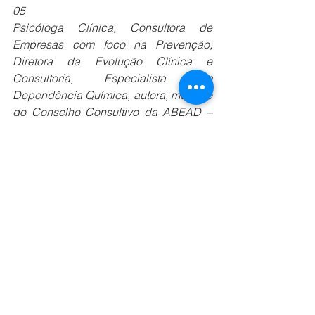
05 
Psicóloga Clínica, Consultora de 
Empresas com foco na Prevenção, 
Diretora da Evolução Clínica e 
Consultoria, Especialista em 
Dependência Química, autora, membro 
do Conselho Consultivo da ABEAD – 
Associação Brasileira de Estudos do 
Álcool e outras Drogas. 
selene@evolucaovida.com.br
 (21) 
996239988 / (21) 22057223
Ver tudo
Posts recentes