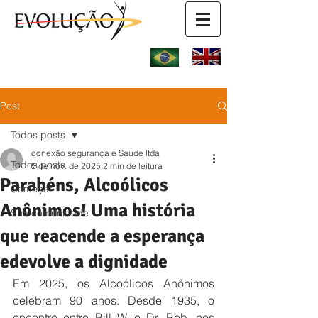
Post
Todos posts
conexão segurança e Saude ltda
Todos posts
5 de nov. de 2025
2 min de leitura
Parabéns, Alcoólicos
Começar
Anônimos! Uma história
Sua comunidade
que reacende a esperança
edevolve a dignidade
Em 2025, os Alcoólicos Anônimos 
celebram 90 anos. Desde 1935, o 
encontro entre Bill W. e Dr. Bob, nos 