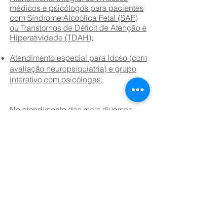
médicos e psicólogos para pacientes
com Síndrome Alcoólica Fetal (SAF)
ou Transtornos de Déficit de Atenção e
Hiperatividade (TDAH);
Atendimento especial para Idoso (com
avaliação neuropsiquiatria) e grupo
interativo com psicólogas;
No atendimento das mais diversas
necessidades que envolvem
empresas e pessoas, você pode
contar com os serviços da Evolução
Clínica e Consultoria.
Rua Mariz e Barros, 430 - Maracanã - Rio de Janeiro
(21)
3826.6705
(21) 2205.7223