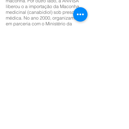
maconha. Por outro lado, a ANVISA
liberou o a importação da Maconha
medicinal (canabidiol) sob prescrição
médica. No ano 2000, organizamos,
em parceria com o Ministério da
Justiça e Consulado Geral dos EUA,
curso intensivo sobre Programa de
Justiça Terapêutica, equivalente ao
Programa Drug Court americano, em
que se procura reduzir a taxa de
encarceramento motivado por crimes
ligados às drogas. Nos EUA esse
programa é adotado com sucesso há
vários anos. Desse modo, constata-se
que a tendência dos últimos anos tem
sido de evoluir para abordagens
menos repressivas para usuários e
para os crimes de menor impacto
ofensivo, mantendo, contudo, rigor no
combate ao tráfico e à violência
decorrente.
Portanto, as evidências e experiências
acumuladas têm indicado a