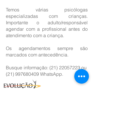
Temos várias psicólogas
especializadas com crianças.
Importante o adulto/responsável
agendar com a profissional antes do
atendimento com a criança.
Os agendamentos sempre são
marcados com antecedência.
Busque informação:
(21) 22057223
ou
(21) 997680409
WhatsApp.
Rua Mariz e Barros, 430 - Maracanã - Rio de Janeiro
(21)
3826.6705
(21) 2205.7223
(21) 99768-0409
testagem@evolucaovida.com.br